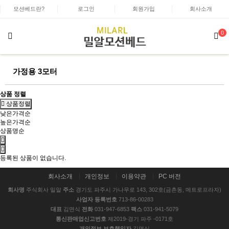
모션베드란?
로그인
회원가입
회사소개
0
가정용 3모터
상품 정렬
상품정렬
낮은가격순
높은가격순
상품명순
등록된 상품이 없습니다.
회사소개
개인정보
이용약관
PC 버전
회사명
주식회사 밀알
주소
경기도 파주시 가나무로 143, 302호(금촌동, 메트로프라자)
사업자 등록번호
713-86-00283
대표
김면식
전화
031-947-6853
팩스
031-941-5079
통신판매업신고번호
제2019-경기 파주 -0171호
개인정보 보호책임자
김면식