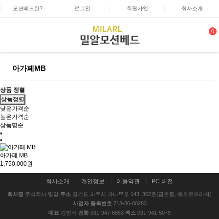
모션베드란?
로그인
회원가입
회사소개
0
아가페MB
상품 정렬
상품정렬
낮은가격순
높은가격순
상품명순
아가페 MB
1,750,000원
회사소개
개인정보
이용약관
PC 버전
회사명
주식회사 밀알
주소
경기도 파주시 가나무로 143, 302호(금촌동, 메트로프라자)
사업자 등록번호
713-86-00283
대표
김면식
전화
031-947-6853
팩스
031-941-5079