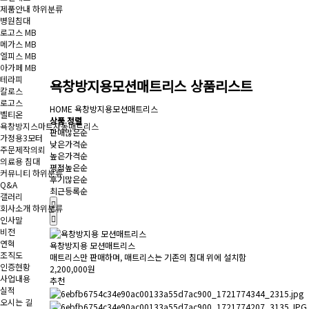
제품안내
하위분류
병원침대
로고스 MB
메가스 MB
엘피스 MB
아가페 MB
테라피
욕창방지용모션매트리스 상품리스트
칼로스
로고스
HOME
욕창방지용모션매트리스
벨티온
상품 정렬
욕창방지스마트자동매트리스
판매많은순
가정용3모터
낮은가격순
주문제작의뢰
높은가격순
의료용 침대
평점높은순
커뮤니티
하위분류
후기많은순
Q&A
최근등록순
갤러리
회사소개
하위분류
인사말
비전
연혁
욕창방지용 모션매트리스
조직도
매트리스만 판매하며, 매트리스는 기존의 침대 위에 설치함
인증현황
2,200,000원
사업내용
추천
실적
오시는 길