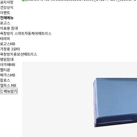
공지사항
건강상식
이벤트
전체메뉴
로고스
의료용 침대
욕창방지 스마트자동케어매트리스
테라피
로고스MB
가정용 3모터
욕창방지용모션매트리스
병원침대
아가페MB
벨티온
메가스MB
칼로스
엘피스 MB
메뉴닫기