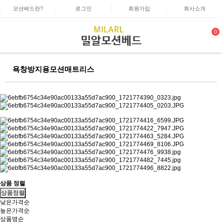
모션베드란?
로그인
회원가입
회사소개
0
욕창방지용모션매트리스
상품 정렬
상품정렬
낮은가격순
높은가격순
상품명순