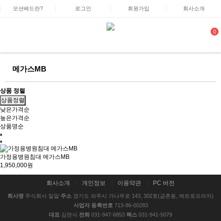
모션베드란?
로그인
회원가입
회사소개
0
메가스MB
상품 정렬
상품정렬
낮은가격순
높은가격순
상품명순
가정용병원침대 메가스MB
1,950,000원
회사소개
개인정보
이용약관
PC 버전
회사명
주식회사 밀알
주소
경기도 파주시 가나무로 143, 302호(금촌동, 메트로프라자)
사업자 등록번호
713-86-00283
대표
김면식
전화
031-947-6853
팩스
031-941-5079