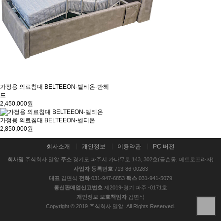
가정용 의료침대 BELTEEON-벨티온-반헤
드
2,450,000원
가정용 의료침대 BELTEEON-벨티온
2,850,000원
회사소개
개인정보
이용약관
PC 버전
회사명
주식회사 밀알
주소
경기도 파주시 가나무로 143, 302호(금촌동, 메트로프라자)
사업자 등록번호
713-86-00283
대표
김면식
전화
031-947-6853
팩스
031-941-5079
통신판매업신고번호
제2019-경기 파주 -0171호
개인정보 보호책임자
김면식
Copyright © 2019 주식회사 밀알. All Rights Reserved.