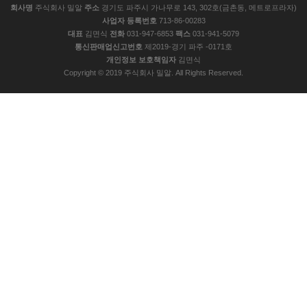
회사명
주식회사 밀알
주소
경기도 파주시 가나무로 143, 302호(금촌동, 메트로프라자)
사업자 등록번호
713-86-00283
대표
김면식
전화
031-947-6853
팩스
031-941-5079
통신판매업신고번호
제2019-경기 파주 -0171호
개인정보 보호책임자
김면식
Copyright © 2019 주식회사 밀알. All Rights Reserved.