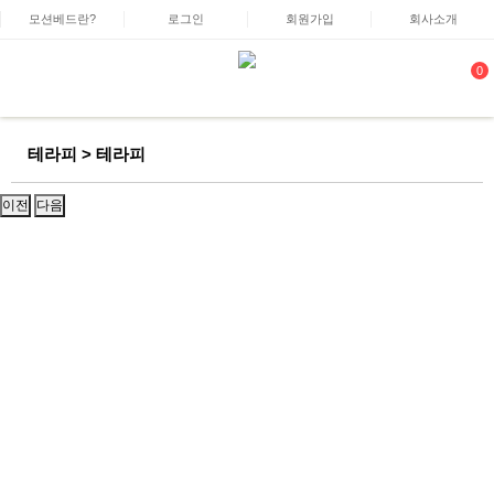
모션베드란?
로그인
회원가입
회사소개
0
테라피 > 테라피
이전
다음