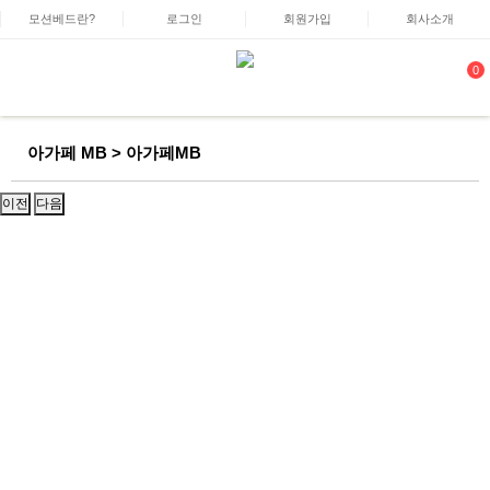
모션베드란?
로그인
회원가입
회사소개
0
아가페 MB > 아가페MB
이전
다음