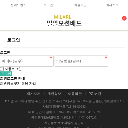
모션베드란?
로그인
회원가입
회사소개
0
로그인
로그인
자동로그인
회원로그인 안내
회원정보찾기
회원 가입
회사소개
개인정보
이용약관
PC 버전
회사명
주식회사 밀알
주소
경기도 파주시 가나무로 143, 302호(금촌동, 메트로프라자)
사업자 등록번호
713-86-00283
대표
김면식
전화
031-947-6853
팩스
031-941-5079
통신판매업신고번호
제2019-경기 파주 -0171호
개인정보 보호책임자
김면식