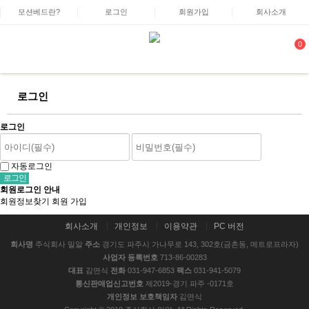
모션베드란?
로그인
회원가입
회사소개
0
로그인
로그인
자동로그인
회원로그인 안내
회원정보찾기
회원 가입
회사소개
개인정보
이용약관
PC 버전
회사명
주식회사 밀알
주소
경기도 파주시 가나무로 143, 302호(금촌동, 메트로프라자)
사업자 등록번호
713-86-00283
대표
김면식
전화
031-947-6853
팩스
031-941-5079
통신판매업신고번호
제2019-경기 파주 -0171호
개인정보 보호책임자
김면식