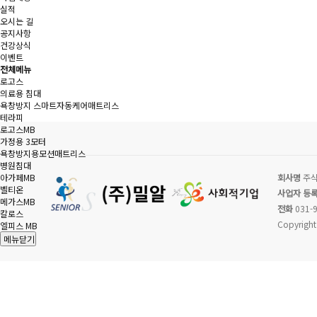
실적
오시는 길
공지사항
건강상식
이벤트
전체메뉴
로고스
의료용 침대
욕창방지 스마트자동케어매트리스
테라피
로고스MB
가정용 3모터
욕창방지용모션매트리스
병원침대
아가페MB
회사명
주식
벨티온
사업자 등
메가스MB
전화
031-9
칼로스
Copyright
엘피스 MB
메뉴닫기