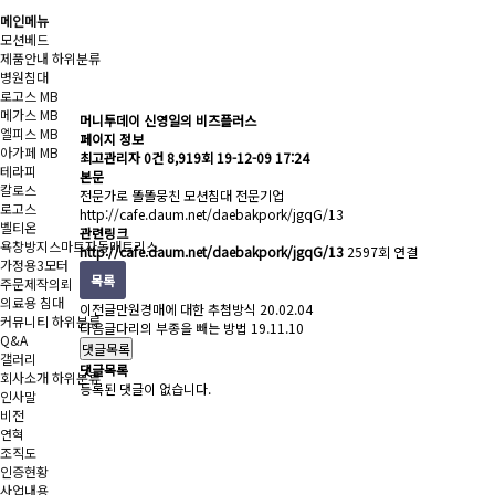
메인메뉴
모션베드
제품안내
하위분류
병원침대
로고스 MB
메가스 MB
머니투데이 신영일의 비즈플러스
엘피스 MB
페이지 정보
아가페 MB
최고관리자
0건
8,919회
19-12-09 17:24
테라피
본문
칼로스
전문가로 똘똘뭉친 모션침대 전문기업
로고스
http://cafe.daum.net/daebakpork/jgqG/13
벨티온
관련링크
욕창방지스마트자동매트리스
http://cafe.daum.net/daebakpork/jgqG/13
2597회 연결
가정용3모터
목록
주문제작의뢰
의료용 침대
이전글
만원경매에 대한 추첨방식
20.02.04
커뮤니티
하위분류
다음글
다리의 부종을 빼는 방법
19.11.10
Q&A
댓글목록
갤러리
댓글목록
회사소개
하위분류
등록된 댓글이 없습니다.
인사말
비전
연혁
조직도
인증현황
사업내용