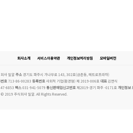
회사소개
서비스이용약관
개인정보처리방침
모바일버전
회사 밀알
주소
경기도 파주시 가나무로 143, 302호(금촌동, 메트로프라자)
록번호
713-86-00283
등록번호
사회적 기업(환경형) 제 2019-006호
대표
김면식
47-6853
팩스
031-941-5079
통신판매업신고번호
제2019-경기 파주 -0171호
개인정보 
 © 2019 주식회사 밀알. All Rights Reserved.