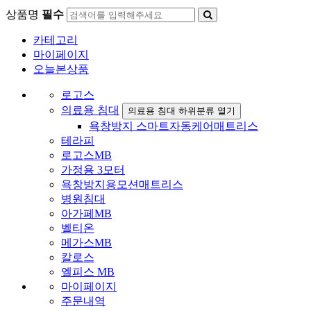
상품명
필수
카테고리
마이페이지
오늘본상품
로고스
의료용 침대
의료용 침대 하위분류 열기
욕창방지 스마트자동케어매트리스
테라피
로고스MB
가정용 3모터
욕창방지용모션매트리스
병원침대
아가페MB
벨티온
메가스MB
칼로스
엘피스 MB
마이페이지
주문내역