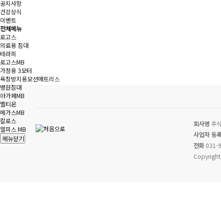
공지사항
건강상식
이벤트
전체메뉴
로고스
의료용 침대
테라피
로고스MB
가정용 3모터
욕창방지용모션매트리스
병원침대
아가페MB
벨티온
메가스MB
칼로스
회사명
주식
엘피스 MB
사업자 등
메뉴닫기
전화
031-9
Copyright