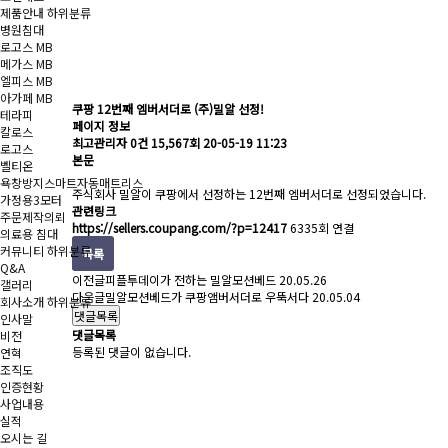
제품안내
하위분류
병원침대
로고스 MB
메가스 MB
엘피스 MB
아가페 MB
쿠팡 12번째 엠버서더로 (주)밀알 선정!
테라피
페이지 정보
칼로스
최고관리자
0건
15,567회
20-05-19 11:23
로고스
본문
벨티온
욕창방지스마트자동매트리스
주식회사 밀알이 쿠팡에서 선정하는 12번째 엠버서더로 선정되었습니다.
가정용3모터
관련링크
주문제작의뢰
https://sellers.coupang.com/?p=12417
6335회 연결
의료용 침대
커뮤니티
하위분류
목록
Q&A
이전글
피플투데이가 전하는 밀알모션베드
20.05.26
갤러리
다음글
밀알모션베드가 쿠팡앰버서더로 우뚝서다
20.05.04
회사소개
하위분류
댓글목록
인사말
댓글목록
비전
등록된 댓글이 없습니다.
연혁
조직도
인증현황
사업내용
실적
오시는 길