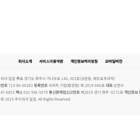
회사소개
서비스이용약관
개인정보처리방침
모바일버전
회사 밀알
주소
경기도 파주시 가나무로 143, 302호(금촌동, 메트로프라자)
록번호
713-86-00283
등록번호
사회적 기업(환경형) 제 2019-006호
대표
김면식
47-6853
팩스
031-941-5079
통신판매업신고번호
제2019-경기 파주 -0171호
개인정보 
 © 2019 주식회사 밀알. All Rights Reserved.