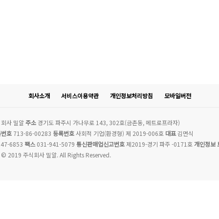
회사소개
서비스이용약관
개인정보처리방침
모바일버전
회사 밀알
주소
경기도 파주시 가나무로 143, 302호(금촌동, 메트로프라자)
록번호
713-86-00283
등록번호
사회적 기업(환경형) 제 2019-006호
대표
김면식
47-6853
팩스
031-941-5079
통신판매업신고번호
제2019-경기 파주 -0171호
개인정보 
 © 2019 주식회사 밀알. All Rights Reserved.