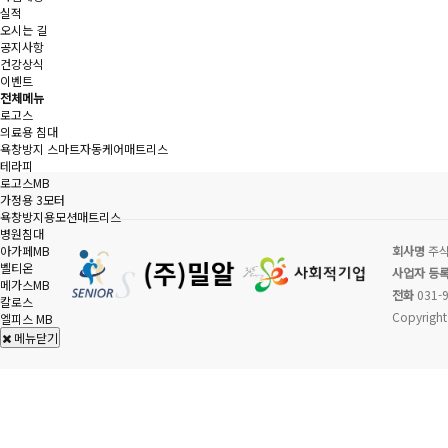
실적
오시는 길
공지사항
건강상식
이벤트
전체메뉴
로고스
의료용 침대
욕창방지 스마트자동케어매트리스
테라피
로고스MB
가정용 3모터
욕창방지용모션매트리스
병원침대
아가페MB
회사명
주식
벨티온
사업자 등
메가스MB
전화
031-9
칼로스
Copyright
엘피스 MB
메뉴닫기