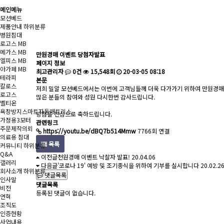
메인메뉴
모션베드
제품안내
하위분류
병원침대
로고스 MB
메가스 MB
만원경매 이벤트 당첨자발표
엘피스 MB
페이지 정보
아가페 MB
최고관리자
0건
15,548회
20-03-05 08:18
테라피
본문
칼로스
저희 밀알 모션베드에서는 이번에 고객님들께 더욱 다가가기 위하여 만원경매
로고스
많은 분들의 참여와 성원 다시한번 감사드립니다.
벨티온
욕창방지스마트자동매트리스
당첨을 진심으로 축하드립니다.
가정용3모터
관련링크
주문제작의뢰
https://youtu.be/dBQ7b514Mmw
7766회 연결
의료용 침대
목록
커뮤니티
하위분류
Q&A
이전글
천원경매 이벤트 낙찰자 발표!
20.04.06
갤러리
다음글
'코로나 19' 예방 및 조기종식을 위하여 기부를 실시합니다
20.02.2
회사소개
하위분류
댓글목록
인사말
댓글목록
비전
등록된 댓글이 없습니다.
연혁
조직도
인증현황
사업내용