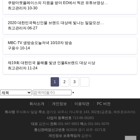
쿠팡마켓플레이스의 지원을 받아 EO에서 찍은 유튜브영상…
최고관리자
10-30
2020 대한민국혁신인물 브랜드 대상에 빛나는 밀알모션…
최고관리자
06-27
MBC-TV 생방송오늘저녁 10/10자 방송
구용수
10-14
제19회 대한민국 올해를 빛낸 인물&브랜드 대상 시상
최고관리자
11-24
1
2
3
회사소개
개인정보
이용약관
PC 버전
회사명
주식회사 밀알
주소
경기도 파주시 가나무로 143, 302호(금촌동, 메트로프라자)
사업자 등록번호
713-86-00283
대표
김면식
전화
031-947-6853
팩스
031-941-5079
통신판매업신고번호
제2019-경기 파주 -0171호
개인정보 보호책임자
김면식