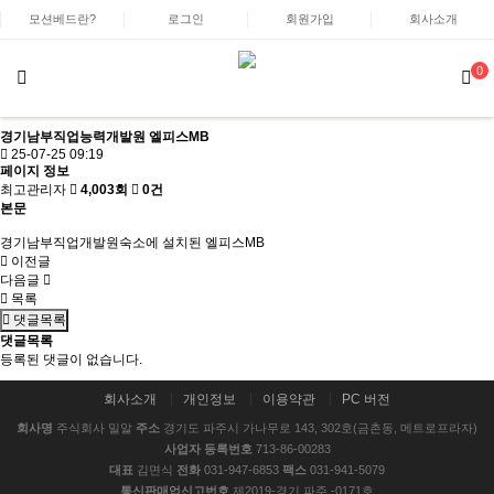
모션베드란?
로그인
회원가입
회사소개
0
경기남부직업능력개발원 엘피스MB
25-07-25 09:19
페이지 정보
최고관리자
4,003회
0건
본문
경기남부직업개발원숙소에 설치된 엘피스MB
이전글
다음글
목록
댓글목록
댓글목록
등록된 댓글이 없습니다.
회사소개
개인정보
이용약관
PC 버전
회사명
주식회사 밀알
주소
경기도 파주시 가나무로 143, 302호(금촌동, 메트로프라자)
사업자 등록번호
713-86-00283
대표
김면식
전화
031-947-6853
팩스
031-941-5079
통신판매업신고번호
제2019-경기 파주 -0171호