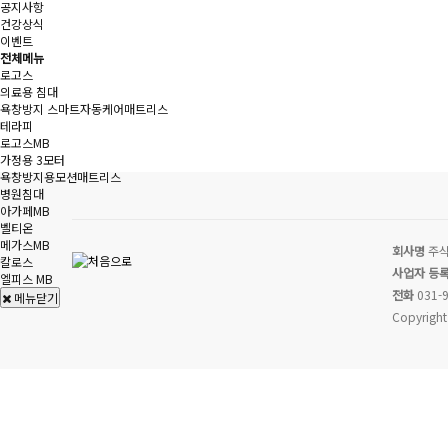
공지사항
건강상식
이벤트
전체메뉴
로고스
의료용 침대
욕창방지 스마트자동케어매트리스
테라피
로고스MB
가정용 3모터
욕창방지용모션매트리스
병원침대
아가페MB
벨티온
메가스MB
회사명
주식
칼로스
사업자 등
엘피스 MB
전화
031-9
메뉴닫기
Copyright