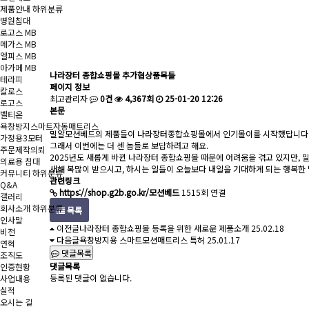
제품안내
하위분류
병원침대
로고스 MB
메가스 MB
엘피스 MB
아가페 MB
나라장터 종합쇼핑몰 추가협상품목들
테라피
페이지 정보
칼로스
최고관리자
0건
4,367회
25-01-20 12:26
로고스
본문
벨티온
욕창방지스마트자동매트리스
밀알모션베드의 제품들이 나라장터종합쇼핑몰에서 인기몰이를 시작했답니다
가정용3모터
그래서 이번에는 더 센 놈들로 보답하려고 해요.
주문제작의뢰
2025년도 새롭게 바뀐 나라장터 종합쇼핑몰 때문에 어려움을 겪고 있지만, 
의료용 침대
새해 복많이 받으시고, 하시는 일들이 오늘보다 내일을 기대하게 되는 행복한
커뮤니티
하위분류
관련링크
Q&A
https://shop.g2b.go.kr/모션베드
1515회 연결
갤러리
회사소개
하위분류
목록
인사말
이전글
나라장터 종합쇼핑몰 등록을 위한 새로운 제품소개
25.02.18
비전
다음글
욕창방지용 스마트모션매트리스 특허
25.01.17
연혁
댓글목록
조직도
댓글목록
인증현황
등록된 댓글이 없습니다.
사업내용
실적
오시는 길