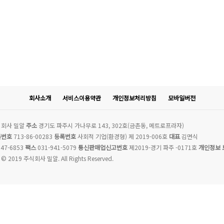
회사소개
서비스이용약관
개인정보처리방침
모바일버전
회사 밀알
주소
경기도 파주시 가나무로 143, 302호(금촌동, 메트로프라자)
록번호
713-86-00283
등록번호
사회적 기업(환경형) 제 2019-006호
대표
김면식
47-6853
팩스
031-941-5079
통신판매업신고번호
제2019-경기 파주 -0171호
개인정보 
 © 2019 주식회사 밀알. All Rights Reserved.