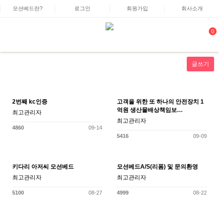
모션베드란?
로그인
회원가입
회사소개
0
글쓰기
2번째 kc인증
고객을 위한 또 하나의 안전장치 1
억원 생산물배상책임보…
최고관리자
최고관리자
4860
09-14
5416
09-09
키다리 아저씨 모션베드
모션베드A/S(리폼) 및 문의환영
최고관리자
최고관리자
5100
08-27
4999
08-22