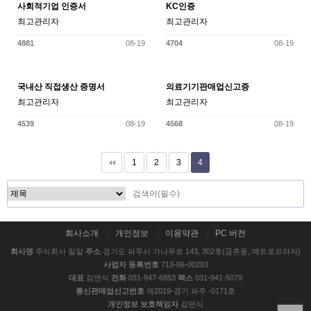
사회적기업 인증서
KC인증
최고관리자
최고관리자
4881
08-19
4704
08-19
국내산 직접생산 증명서
의료기기판매업신고증
최고관리자
최고관리자
4539
08-19
4568
08-19
1
2
3
4
회사소개
개인정보
이용약관
PC 버전
회사명
주식회사 밀알
주소
경기도 파주시 가나무로 143, 302호(금촌동, 메트로프라자)
사업자 등록번호
713-86-00283
대표
김면식
전화
031-947-6853
팩스
031-941-5079
통신판매업신고번호
제2019-경기 파주 -0171호
개인정보 보호책임자
김면식