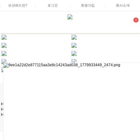
모션베드란?
로그인
회원가입
회사소개
0
H
통합돌봄필수…
H
한국보훈복지…
H
파주시청의 …
Read More